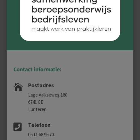
Contact informatie:
Postadres

Lage Valkseweg 160
6741 GE
Lunteren
Telefoon

06 11 68 96 70