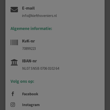
E-mail

info@kiefthoveniers.nl
Algemene informatie:
KvK-nr

70899223
IBAN-nr

NL07 SNSB 0706 0102 64
Volg ons op:
Facebook

Instagram
