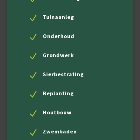
Tuinaanleg
N
Onderhoud
N
Grondwerk
N
Sierbestrating
N
Beplanting
N
Houtbouw
N
Zwembaden
N