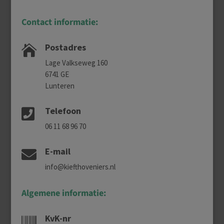
Contact informatie:
Postadres

Lage Valkseweg 160
6741 GE
Lunteren
Telefoon

06 11 68 96 70
E-mail

info@kiefthoveniers.nl
Algemene informatie:
KvK-nr
