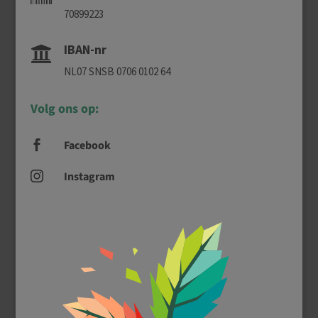
70899223
IBAN-nr

NL07 SNSB 0706 0102 64
Volg ons op:
Facebook

Instagram
