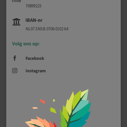
70899223
IBAN-nr

NL07 SNSB 0706 0102 64
Volg ons op:
Facebook

Instagram
