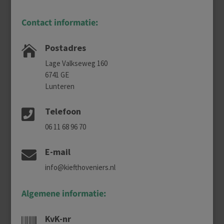
Contact informatie:
Postadres

Lage Valkseweg 160
6741 GE
Lunteren
Telefoon

06 11 68 96 70
E-mail

info@kiefthoveniers.nl
Algemene informatie:
KvK-nr
