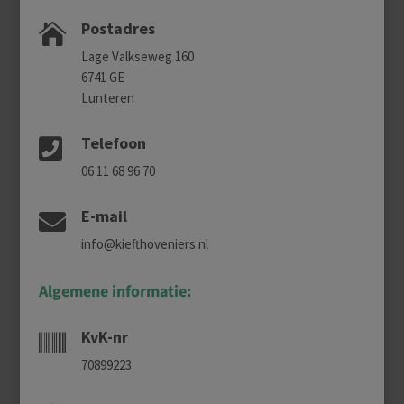
Postadres

Lage Valkseweg 160
6741 GE
Lunteren
Telefoon

06 11 68 96 70
E-mail

info@kiefthoveniers.nl
Algemene informatie:
KvK-nr

70899223