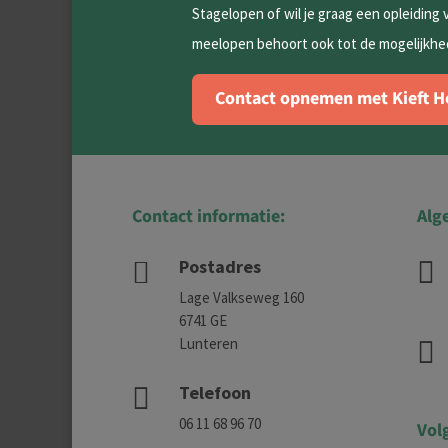
Stagelopen of wil je graag een opleiding 
meelopen behoort ook tot de mogelijkhed
Contact opnemen met Kieft H
Contact informatie:
Alg
Postadres


Lage Valkseweg 160
6741 GE
Lunteren

Telefoon

06 11 68 96 70
Vol